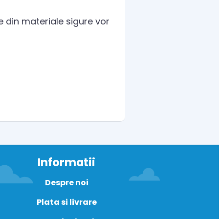
te din materiale sigure vor
Informatii
Despre noi
Plata si livrare