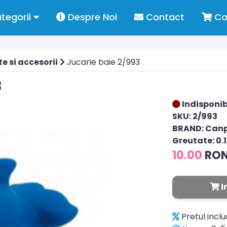
tegorii
Despre Noi
Contact
Co
e si accesorii
Jucarie baie 2/993
3
Indisponib
SKU: 2/993
BRAND: Can
Greutate: 0.
10.00
RO
I
Pretul incl