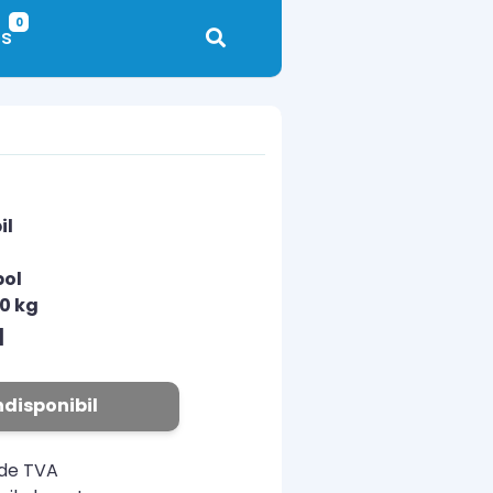
0
s
il
pol
10 kg
N
ndisponibil
ude TVA