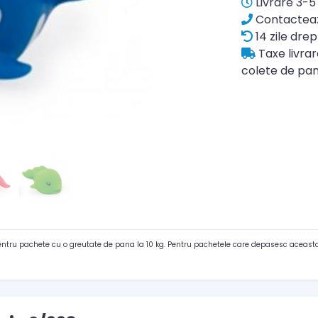
Livrare 3-5 
Contacteaz
14 zile drep
Taxe livra
colete de pan
pentru pachete cu o greutate de pana la 10 kg. Pentru pachetele care depasesc aceasta