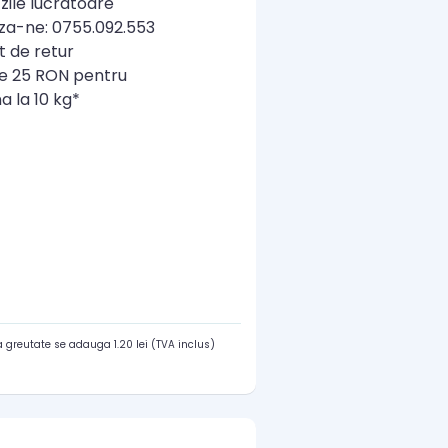
zile lucratoare
a-ne: 0755.092.553
t de retur
re 25 RON pentru
a la 10 kg*
 greutate se adauga 1.20 lei (TVA inclus)