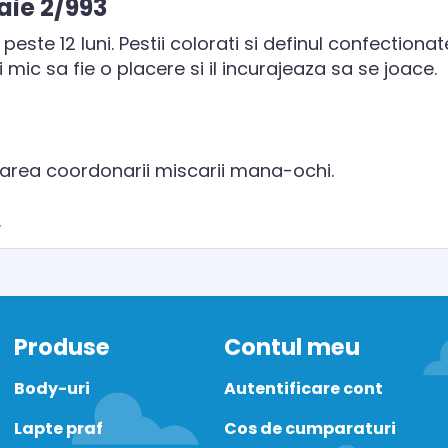
aie 2/993
este 12 luni. Pestii colorati si definul confectiona
i mic sa fie o placere si il incurajeaza sa se joace.
tarea coordonarii miscarii mana-ochi.
.
Produse
Contul meu
Body-uri
Autentificare cont
Lapte praf
Cos de cumparaturi