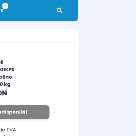
0
s
il
01KPS
olino
00 kg
ON
ndisponibil
ude TVA