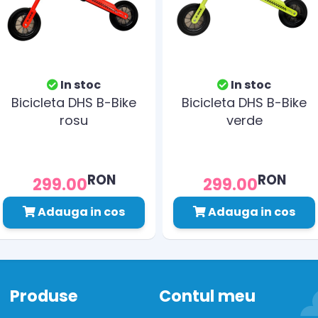
In stoc
In stoc
Bicicleta DHS B-Bike
Bicicleta DHS B-Bike
rosu
verde
RON
RON
299.00
299.00
Adauga in cos
Adauga in cos
Produse
Contul meu