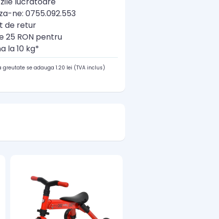
zile lucratoare
a-ne: 0755.092.553
t de retur
re 25 RON pentru
a la 10 kg*
 greutate se adauga 1.20 lei (TVA inclus)