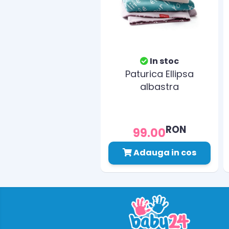
In stoc
Paturica Ellipsa
albastra
RON
99.00
Adauga in cos