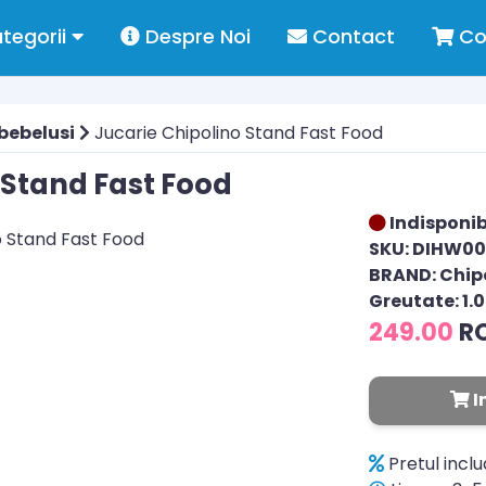
tegorii
Despre Noi
Contact
Co
 bebelusi
Jucarie Chipolino Stand Fast Food
 Stand Fast Food
Indisponib
SKU: DIHW00
BRAND: Chip
Greutate: 1.
249.00
R
I
Pretul incl