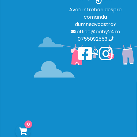
Aveti intrebari despre
comanda
dumneavoastra?
office@baby24.ro
0755092553
0