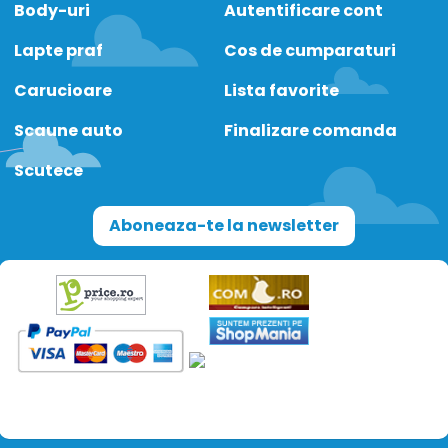
Body-uri
Autentificare cont
Lapte praf
Cos de cumparaturi
Carucioare
Lista favorite
Scaune auto
Finalizare comanda
Scutece
Aboneaza-te la newsletter