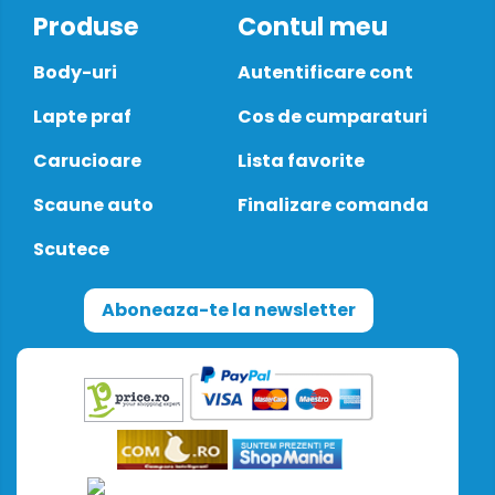
Produse
Contul meu
Body-uri
Autentificare cont
Lapte praf
Cos de cumparaturi
Carucioare
Lista favorite
Scaune auto
Finalizare comanda
Scutece
Aboneaza-te la newsletter