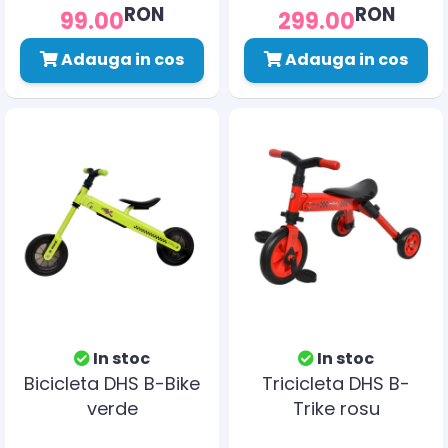
RON
RON
99.00
299.00
Adauga in cos
Adauga in cos
In stoc
In stoc
Bicicleta DHS B-Bike
Tricicleta DHS B-
verde
Trike rosu