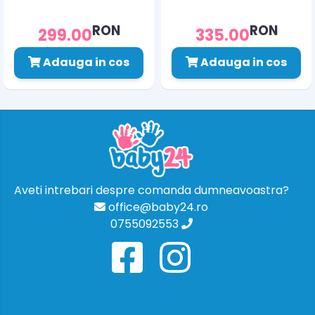
RON
RON
299.00
335.00
Adauga in cos
Adauga in cos
Aveti intrebari despre comanda dumneavoastra?
office@baby24.ro
0755092553