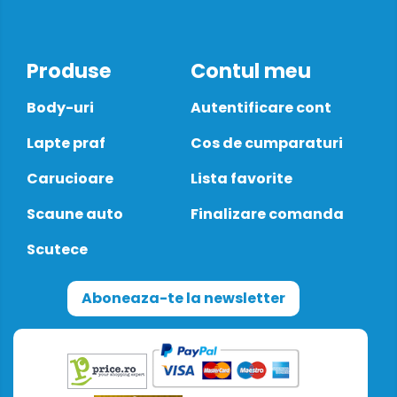
Produse
Contul meu
Body-uri
Autentificare cont
Lapte praf
Cos de cumparaturi
Carucioare
Lista favorite
Scaune auto
Finalizare comanda
Scutece
Aboneaza-te la newsletter