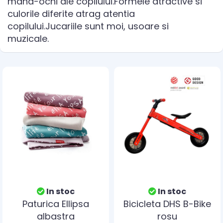
mana-ochi ale copilului.Formele atractive si
culorile diferite atrag atentia
copilului.Jucariile sunt moi, usoare si
muzicale.
In stoc
In stoc
Paturica Ellipsa
Bicicleta DHS B-Bike
albastra
rosu