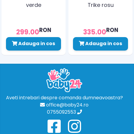
verde
Trike rosu
RON
RON
299.00
335.00
Adauga in cos
Adauga in cos
Aveti intrebari despre comanda dumneavoastra?
office@baby24.ro
0755092553