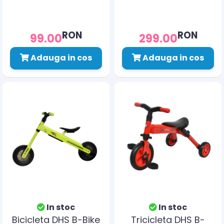
RON
RON
99.00
299.00
Adauga in cos
Adauga in cos
In stoc
In stoc
Bicicleta DHS B-Bike
Tricicleta DHS B-