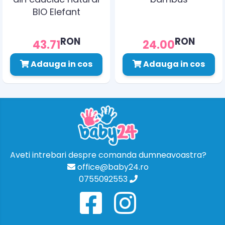
BIO Elefant
Grunspecht 639-00
RON
RON
43.71
24.00
Adauga in cos
Adauga in cos
Aveti intrebari despre comanda dumneavoastra?
office@baby24.ro
0755092553