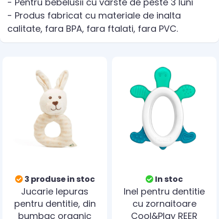
- Pentru bebelusii cu varste de peste 3 luni
- Produs fabricat cu materiale de inalta
calitate, fara BPA, fara ftalati, fara PVC.
3 produse in stoc
In stoc
Jucarie Iepuras
Inel pentru dentitie
pentru dentitie, din
cu zornaitoare
bumbac organic
Cool&Play REER