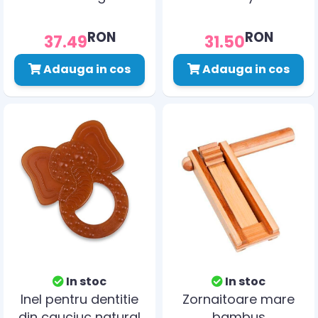
Grunspecht 619-00
79203
RON
RON
37.49
31.50
Adauga in cos
Adauga in cos
In stoc
In stoc
Inel pentru dentitie
Zornaitoare mare
din cauciuc natural
bambus