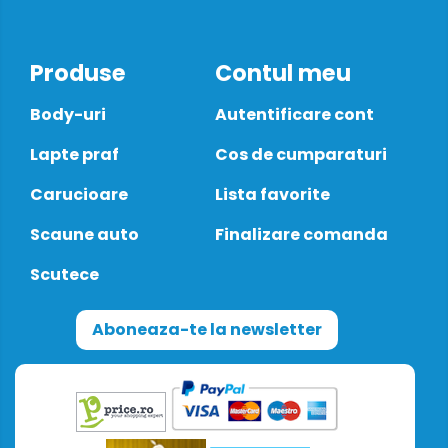
Produse
Contul meu
Body-uri
Autentificare cont
Lapte praf
Cos de cumparaturi
Carucioare
Lista favorite
Scaune auto
Finalizare comanda
Scutece
Aboneaza-te la newsletter