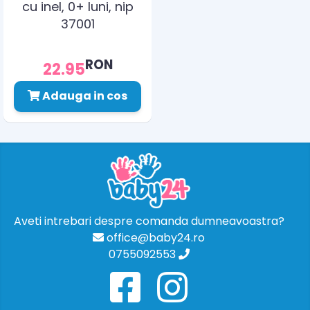
cu inel, 0+ luni, nip
37001
RON
22.95
Adauga in cos
Aveti intrebari despre comanda dumneavoastra?
office@baby24.ro
0755092553