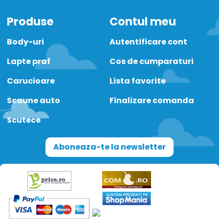
Produse
Contul meu
Body-uri
Autentificare cont
Lapte praf
Cos de cumparaturi
Carucioare
Lista favorite
Scaune auto
Finalizare comanda
Scutece
Aboneaza-te la newsletter