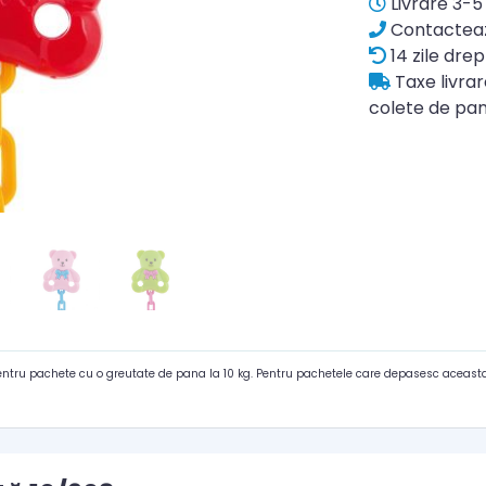
Livrare 3-5 
Contacteaz
14 zile drep
Taxe livra
colete de pan
pentru pachete cu o greutate de pana la 10 kg. Pentru pachetele care depasesc aceasta