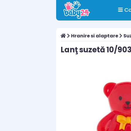
Ca
Hranire si alaptare
Suz
Lanţ suzetă 10/90