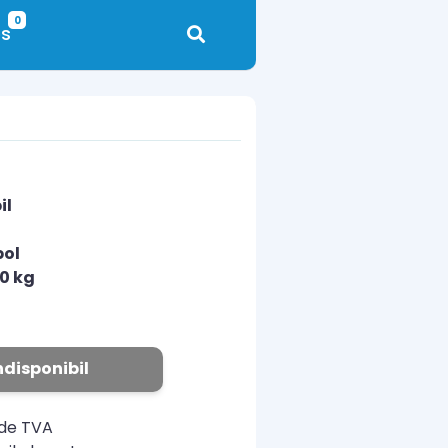
0
s
il
pol
10 kg
N
ndisponibil
ude TVA