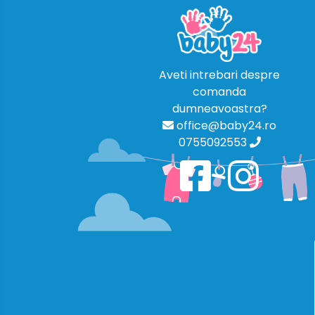
Aveti intrebari despre
comanda
dumneavoastra?
office@baby24.ro
0755092553