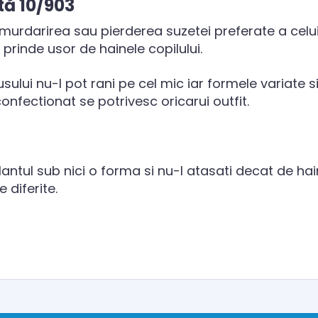
tă 10/903
 murdarirea sau pierderea suzetei preferate a celu
 prinde usor de hainele copilului.
ului nu-l pot rani pe cel mic iar formele variate si 
onfectionat se potrivesc oricarui outfit.
lantul sub nici o forma si nu-l atasati decat de hain
e diferite.