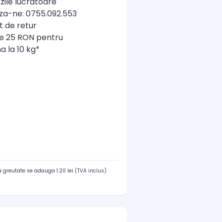
zile lucratoare
a-ne: 0755.092.553
t de retur
re 25 RON pentru
a la 10 kg*
 greutate se adauga 1.20 lei (TVA inclus)