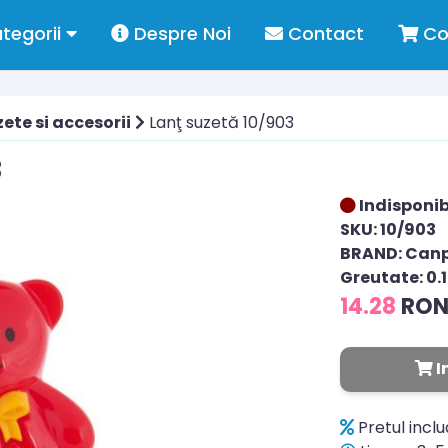
tegorii
Despre Noi
Contact
Co
ete si accesorii
Lanţ suzetă 10/903
3
Indisponib
SKU: 10/903
BRAND: Can
Greutate: 0.
14.28
RO
I
Pretul incl