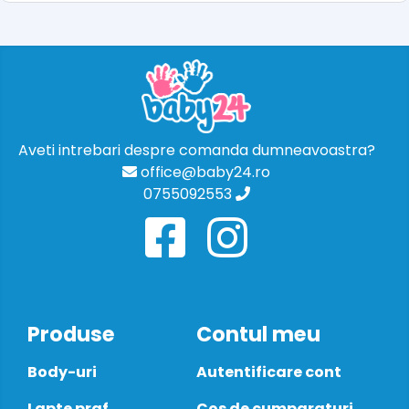
Aveti intrebari despre comanda dumneavoastra?
office@baby24.ro
0755092553
Produse
Contul meu
Body-uri
Autentificare cont
Lapte praf
Cos de cumparaturi