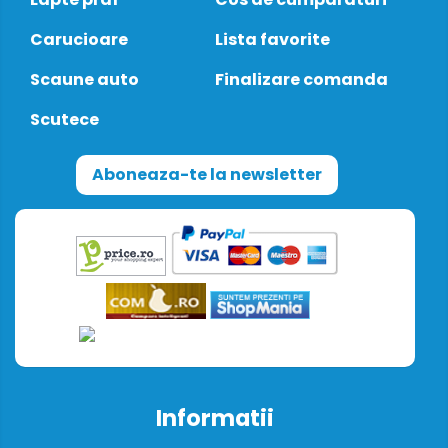
Carucioare
Lista favorite
Scaune auto
Finalizare comanda
Scutece
Aboneaza-te la newsletter
Informatii