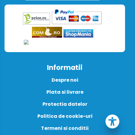
Informatii
Despre noi
Plata si livrare
Protectia datelor
Politica de cookie-uri
Termeni si conditii