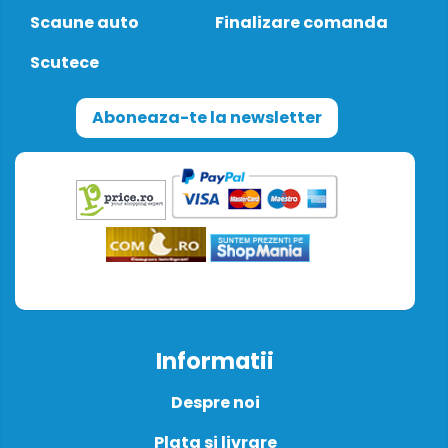
Scaune auto
Finalizare comanda
Scutece
Aboneaza-te la newsletter
Informatii
Despre noi
Plata si livrare