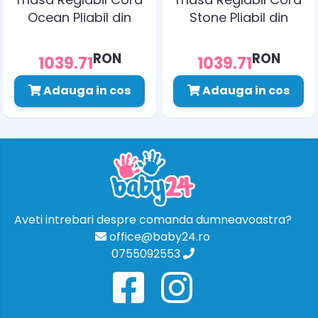
Ocean Pliabil din
Stone Pliabil din
Metal, Plastic,
Metal, Plastic,
Bumbac, Albastru
Bumbac, Gri
RON
RON
1039.71
1039.71
Adauga in cos
Adauga in cos
Aveti intrebari despre comanda dumneavoastra?
office@baby24.ro
0755092553