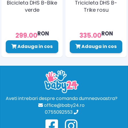
Bicicleta DHS B-Bike
Tricicleta DHS B-
verde
Trike rosu
RON
RON
299.00
335.00
Adauga in cos
Adauga in cos
Aveti intrebari despre comanda dumneavoastra?
office@baby24.ro
0755092553