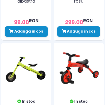
albastra
rosu
RON
RON
99.00
299.00
Adauga in cos
Adauga in cos
In stoc
In stoc