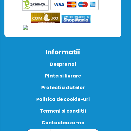
Informatii
Despre noi
Plata si livrare
Protectia datelor
Politica de cookie-uri
Termeni si conditii
Contacteaza-ne