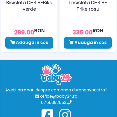
Bicicleta DHS B-Bike
Tricicleta DHS B-
verde
Trike rosu
RON
RON
299.00
335.00
Adauga in cos
Adauga in cos
Aveti intrebari despre comanda dumneavoastra?
office@baby24.ro
0755092553