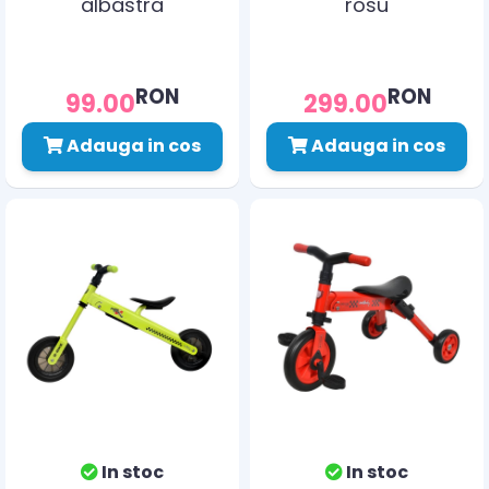
albastra
rosu
RON
RON
99.00
299.00
Adauga in cos
Adauga in cos
In stoc
In stoc