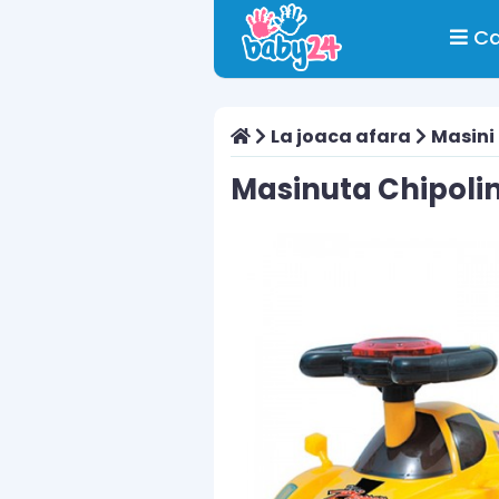
Ca
La joaca afara
Masini
Masinuta Chipolin