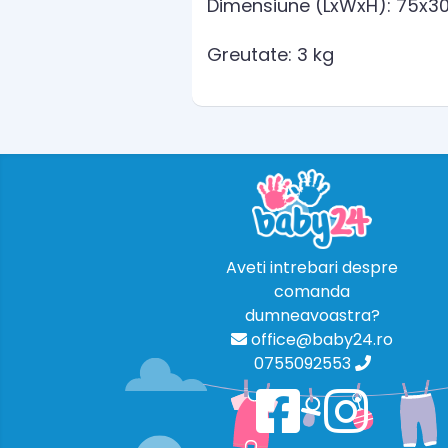
Dimensiune (LxWxH): 75x3
Greutate: 3 kg
Aveti intrebari despre
comanda
dumneavoastra?
office@baby24.ro
0755092553