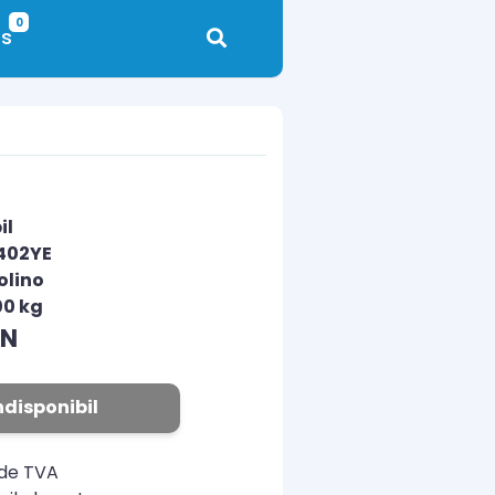
0
s
il
402YE
olino
00 kg
ON
ndisponibil
ude TVA