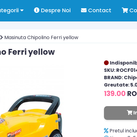
tegorii
Despre Noi
Contact
Co
Masinuta Chipolino Ferri yellow
o Ferri yellow
Indisponib
SKU: ROCF01
BRAND: Chip
Greutate: 5.
139.00
R
I
Pretul incl