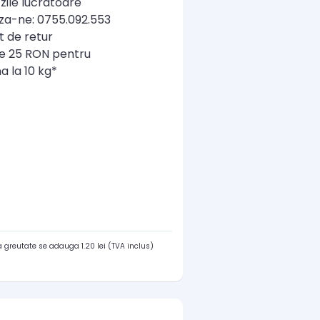
zile lucratoare
a-ne: 0755.092.553
t de retur
re 25 RON pentru
a la 10 kg*
 greutate se adauga 1.20 lei (TVA inclus)