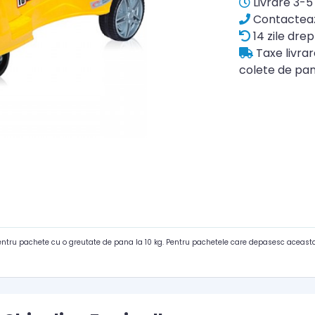
Livrare 3-5 
Contacteaz
14 zile drep
Taxe livra
colete de pan
pentru pachete cu o greutate de pana la 10 kg. Pentru pachetele care depasesc aceasta