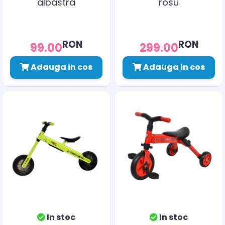
albastra
rosu
RON
RON
99.00
299.00
Adauga in cos
Adauga in cos
In stoc
In stoc