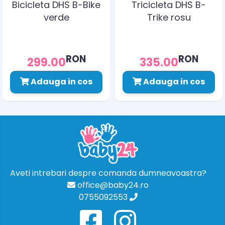
Bicicleta DHS B-Bike
Tricicleta DHS B-
verde
Trike rosu
RON
RON
299.00
335.00
Adauga in cos
Adauga in cos
Aveti intrebari despre comanda dumneavoastra?
office@baby24.ro
0755092553