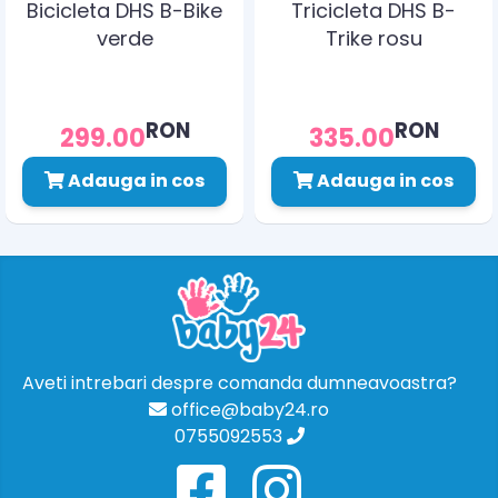
Bicicleta DHS B-Bike
Tricicleta DHS B-
verde
Trike rosu
RON
RON
299.00
335.00
Adauga in cos
Adauga in cos
Aveti intrebari despre comanda dumneavoastra?
office@baby24.ro
0755092553