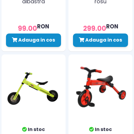
albastra
rosu
RON
RON
99.00
299.00
Adauga in cos
Adauga in cos
In stoc
In stoc