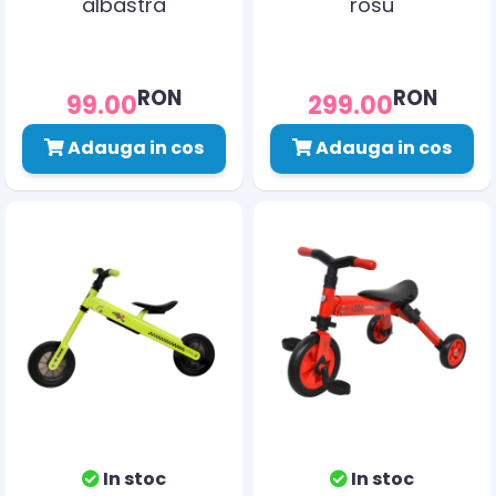
albastra
rosu
RON
RON
99.00
299.00
Adauga in cos
Adauga in cos
In stoc
In stoc