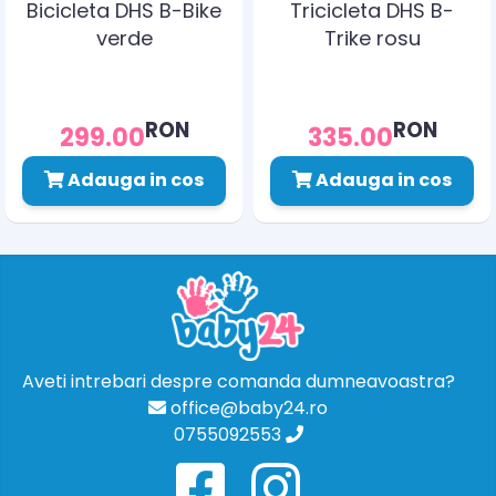
Bicicleta DHS B-Bike
Tricicleta DHS B-
verde
Trike rosu
RON
RON
299.00
335.00
Adauga in cos
Adauga in cos
Aveti intrebari despre comanda dumneavoastra?
office@baby24.ro
0755092553