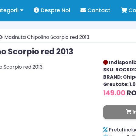
tegorii
Despre Noi
Contact
Co
Masinuta Chipolino Scorpio red 2013
o Scorpio red 2013
Indisponib
SKU: ROCS01
BRAND: Chip
Greutate: 1.
149.00
R
I
Pretul incl