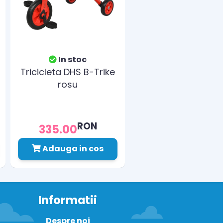
In stoc
Tricicleta DHS B-Trike
rosu
RON
335.00
Adauga in cos
Informatii
Despre noi