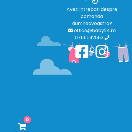
Aveti intrebari despre
comanda
dumneavoastra?
office@baby24.ro
0755092553
0