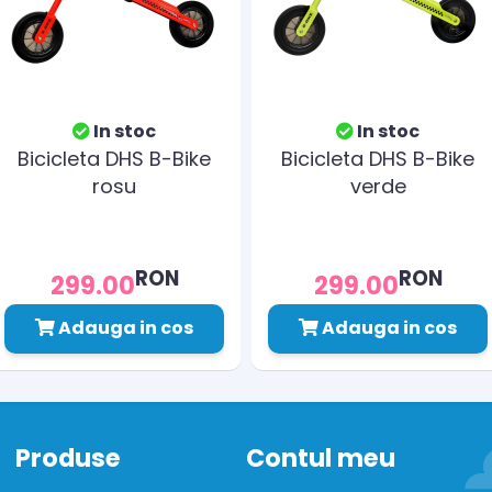
In stoc
In stoc
Bicicleta DHS B-Bike
Bicicleta DHS B-Bike
rosu
verde
RON
RON
299.00
299.00
Adauga in cos
Adauga in cos
Produse
Contul meu