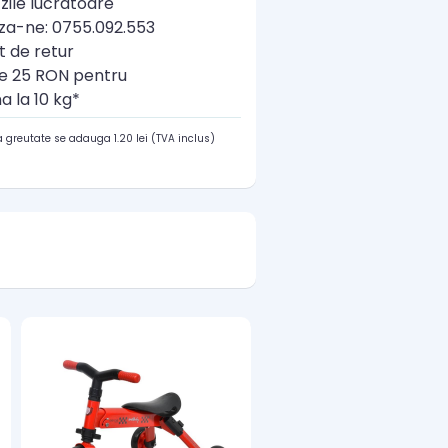
zile lucratoare
a-ne: 0755.092.553
t de retur
re 25 RON pentru
a la 10 kg*
 greutate se adauga 1.20 lei (TVA inclus)