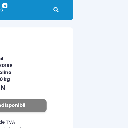
0
s
il
201RE
olino
00 kg
ON
ndisponibil
ude TVA