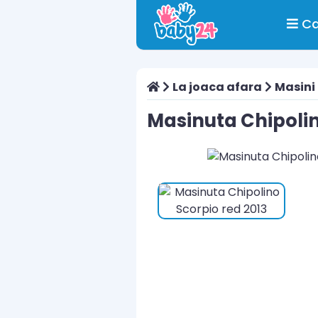
Ca
La joaca afara
Masini
Masinuta Chipolin