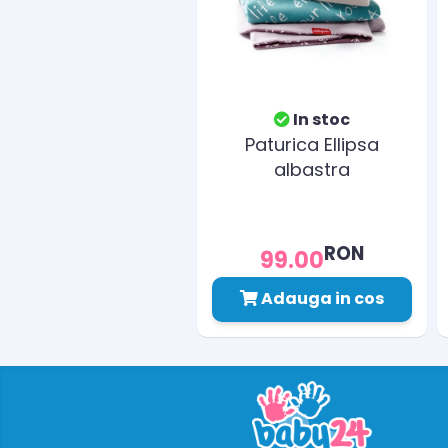
In stoc
Paturica Ellipsa
albastra
RON
99.00
Adauga in cos