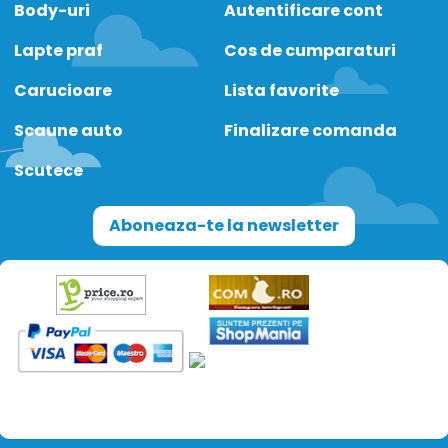
Body-uri
Autentificare cont
Lapte praf
Cos de cumparaturi
Carucioare
Lista favorite
Scaune auto
Finalizare comanda
Scutece
Aboneaza-te la newsletter