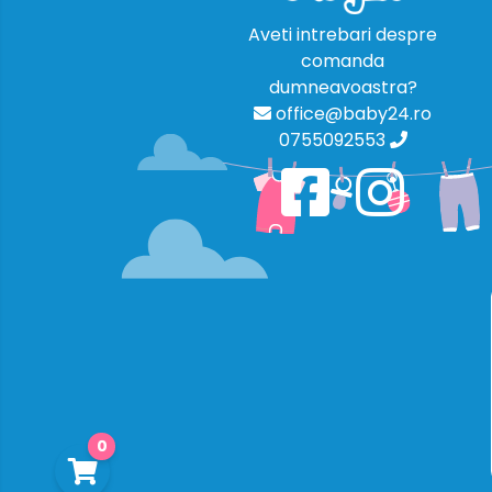
Aveti intrebari despre
comanda
dumneavoastra?
office@baby24.ro
0755092553
0