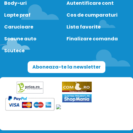
Body-uri
Autentificare cont
Lapte praf
Cos de cumparaturi
Carucioare
Lista favorite
Scaune auto
Finalizare comanda
Scutece
Aboneaza-te la newsletter