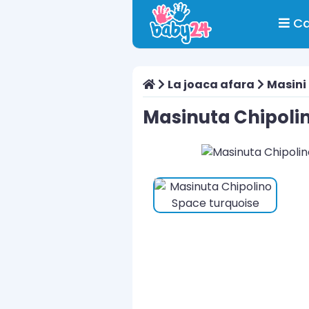
Ca
La joaca afara
Masini
Masinuta Chipoli