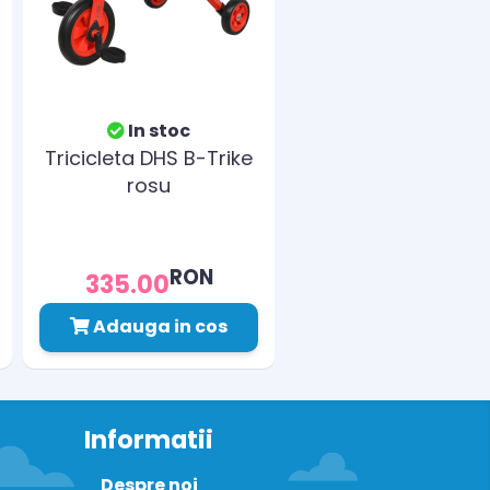
In stoc
Tricicleta DHS B-Trike
rosu
RON
335.00
Adauga in cos
Informatii
Despre noi