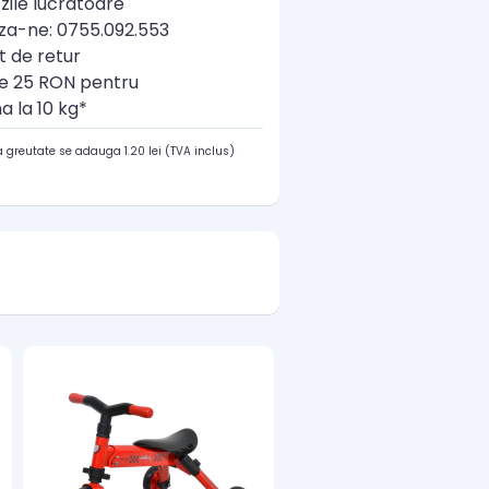
zile lucratoare
a-ne: 0755.092.553
t de retur
re 25 RON pentru
a la 10 kg*
 greutate se adauga 1.20 lei (TVA inclus)