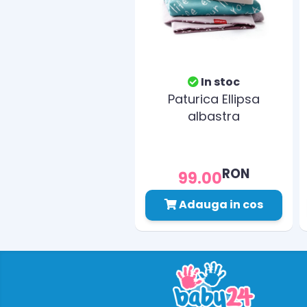
In stoc
Paturica Ellipsa
albastra
RON
99.00
Adauga in cos