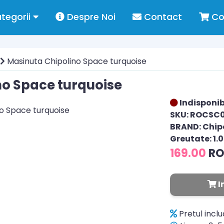
tegorii
Despre Noi
Contact
Co
Masinuta Chipolino Space turquoise
no Space turquoise
Indisponib
SKU: ROCSC
BRAND: Chip
Greutate: 1.
169.00
R
I
Pretul incl