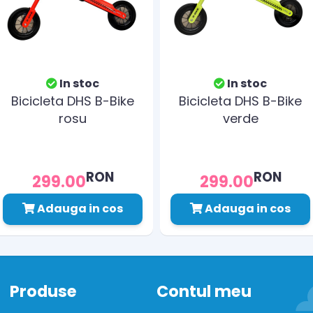
In stoc
In stoc
Bicicleta DHS B-Bike
Bicicleta DHS B-Bike
rosu
verde
RON
RON
299.00
299.00
Adauga in cos
Adauga in cos
Produse
Contul meu