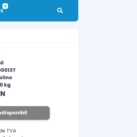
0
s
il
00013T
olino
00 kg
ON
ndisponibil
ude TVA