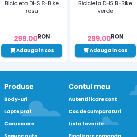
Bicicleta DHS B-Bike
Bicicleta DHS B-Bike
rosu
verde
RON
RON
299.00
299.00
Adauga in cos
Adauga in cos
Produse
Contul meu
Body-uri
Autentificare cont
Lapte praf
Cos de cumparaturi
Carucioare
Lista favorite
Scaune auto
Finalizare comanda