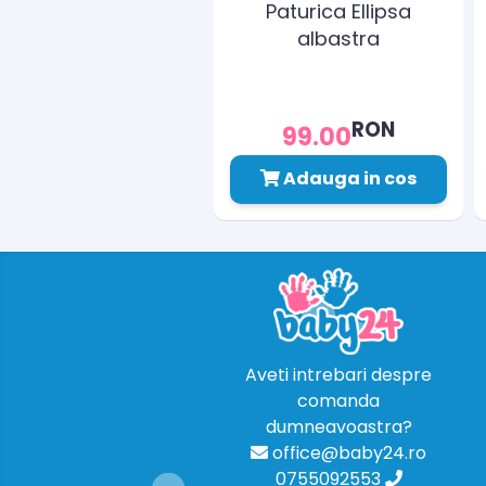
Paturica Ellipsa
albastra
RON
99.00
Adauga in cos
Aveti intrebari despre
comanda
dumneavoastra?
office@baby24.ro
0755092553