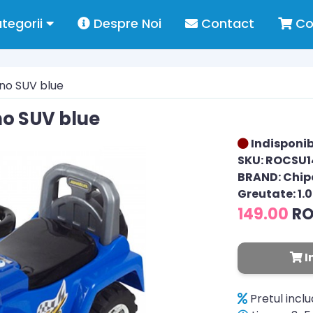
tegorii
Despre Noi
Contact
Co
no SUV blue
no SUV blue
Indisponib
SKU: ROCSU1
BRAND: Chip
Greutate: 1.
149.00
R
I
Pretul incl