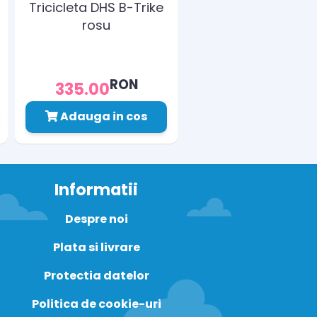
Tricicleta DHS B-Trike
rosu
RON
335.00
Adauga in cos
Informatii
Despre noi
Plata si livrare
Protectia datelor
Politica de cookie-uri