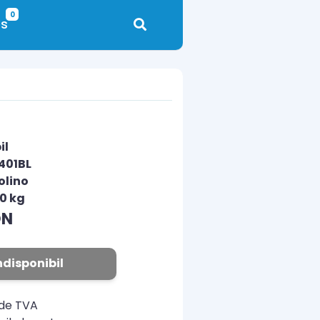
0
s
il
401BL
olino
00 kg
ON
ndisponibil
ude TVA