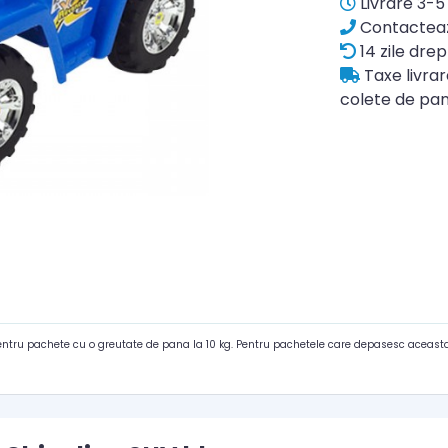
Livrare 3-5 
Contacteaz
14 zile drep
Taxe livra
colete de pan
pentru pachete cu o greutate de pana la 10 kg. Pentru pachetele care depasesc aceasta