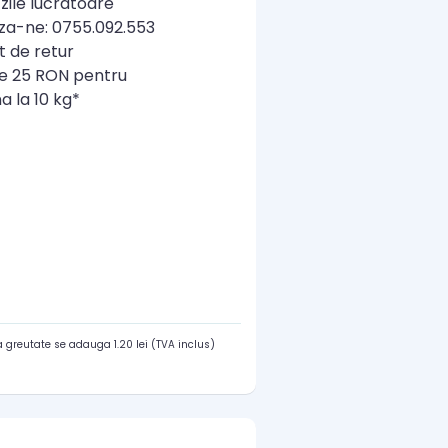
zile lucratoare
a-ne: 0755.092.553
t de retur
re 25 RON pentru
a la 10 kg*
 greutate se adauga 1.20 lei (TVA inclus)