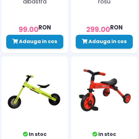
albastra
rosu
RON
RON
99.00
299.00
Adauga in cos
Adauga in cos
In stoc
In stoc