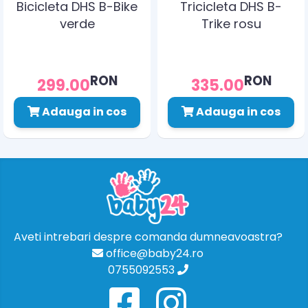
Bicicleta DHS B-Bike
Tricicleta DHS B-
verde
Trike rosu
RON
RON
299.00
335.00
Adauga in cos
Adauga in cos
Aveti intrebari despre comanda dumneavoastra?
office@baby24.ro
0755092553