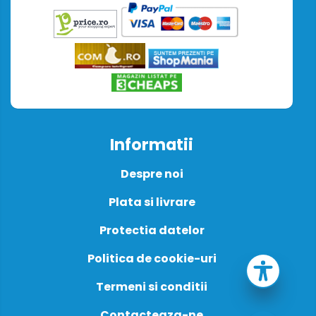
Informatii
Despre noi
Plata si livrare
Protectia datelor
Politica de cookie-uri
Termeni si conditii
Contacteaza-ne