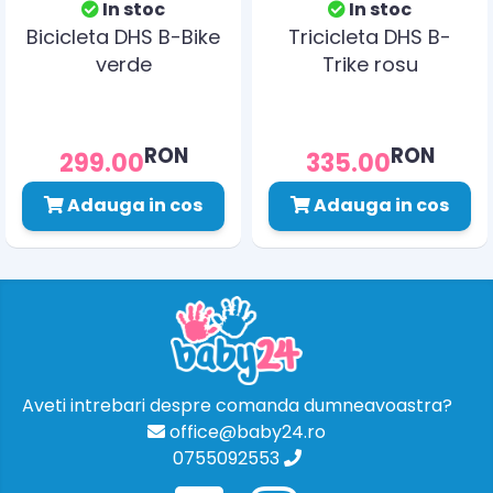
In stoc
In stoc
Bicicleta DHS B-Bike
Tricicleta DHS B-
verde
Trike rosu
RON
RON
299.00
335.00
Adauga in cos
Adauga in cos
Aveti intrebari despre comanda dumneavoastra?
office@baby24.ro
0755092553