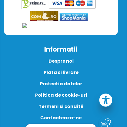
Informatii
Despre noi
Plata si livrare
Protectia datelor
Politica de cookie-uri
Termeni si conditii
Contacteaza-ne