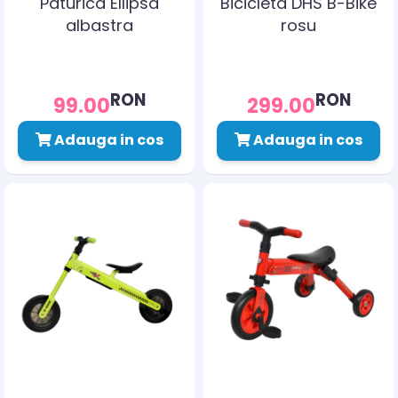
Paturica Ellipsa
Bicicleta DHS B-Bike
albastra
rosu
RON
RON
99.00
299.00
Adauga in cos
Adauga in cos