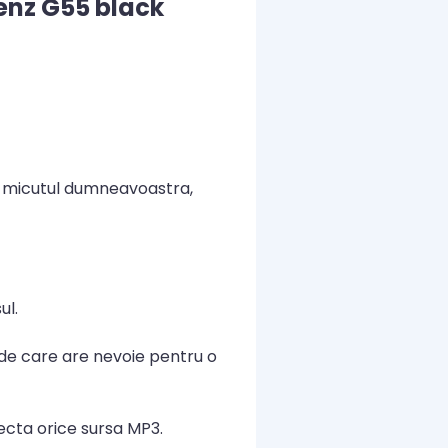
enz G55 black
u micutul dumneavoastra,
ul.
 de care are nevoie pentru o
ecta orice sursa MP3.