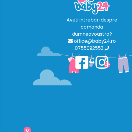
Aveti intrebari despre
comanda
dumneavoastra?
office@baby24.ro
0755092553
0