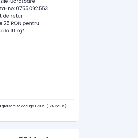
zile lucratoare
a-ne: 0755.092.553
t de retur
re 25 RON pentru
a la 10 kg*
 greutate se adauga 1.20 lei (TVA inclus)