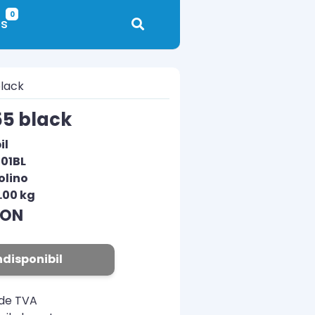
0
s
black
55 black
il
501BL
olino
.00 kg
RON
ndisponibil
ude TVA