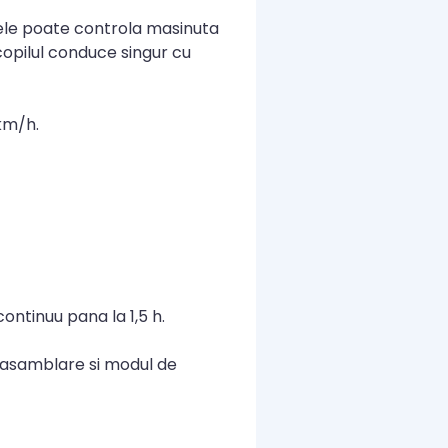
ntele poate controla masinuta
copilul conduce singur cu
 km/h.
ontinuu pana la 1,5 h.
de asamblare si modul de