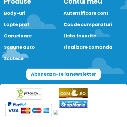
Produse
Contul meu
Body-uri
Autentificare cont
Lapte praf
Cos de cumparaturi
Carucioare
Lista favorite
Scaune auto
Finalizare comanda
Scutece
Aboneaza-te la newsletter