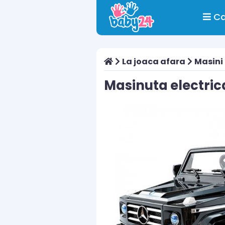
Ca
La joaca afara
Masini
Masinuta electric