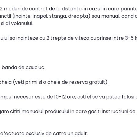
n 2 moduri de control: de la distanta, in cazul in care pari
unctii (inainte, inapoi, stanga, dreapta) sau manual, cand 
i al volanului.
culul sa inainteze cu 2 trepte de viteza cuprinse intre 3-5
 o banda de cauciuc.
heia (veti primi si o cheie de rezerva gratuit).
mpul necesar este de 10-12 ore, astfel se va putea folosi c
gam cititi manualul produsului in care gasiti instructiuni 
fectuata exclusiv de catre un adult.