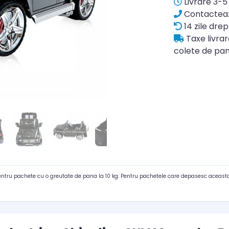
Livrare 3-5 
Contacteaz
14 zile drep
Taxe livra
colete de pan
pentru pachete cu o greutate de pana la 10 kg. Pentru pachetele care depasesc aceasta