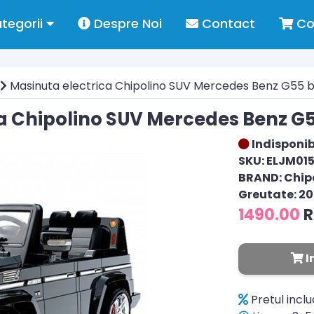
tegorii
Despre Noi
Contact
Co
Masinuta electrica Chipolino SUV Mercedes Benz G55 
a Chipolino SUV Mercedes Benz G
Indisponib
SKU: ELJM01
BRAND: Chip
Greutate: 20
1490.00
I
Pretul incl