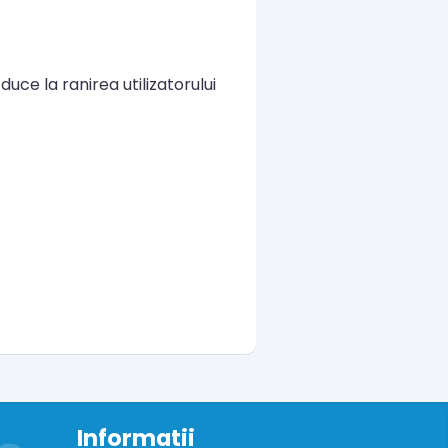
uce la ranirea utilizatorului
Informatii