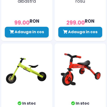
albastra
rosu
RON
RON
99.00
299.00
Adauga in cos
Adauga in cos
In stoc
In stoc