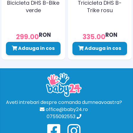
Bicicleta DHS B-Bike
Tricicleta DHS B-
verde
Trike rosu
RON
RON
299.00
335.00
Adauga in cos
Adauga in cos
Aveti intrebari despre comanda dumneavoastra?
office@baby24.ro
0755092553