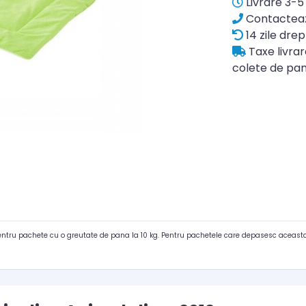
Livrare 3-5 
Contacteaz
14 zile drep
Taxe livra
colete de pan
pentru pachete cu o greutate de pana la 10 kg. Pentru pachetele care depasesc aceasta