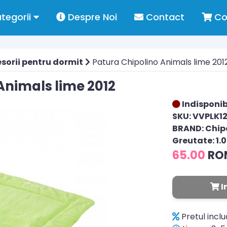
tegorii
Despre Noi
Contact
Co
sorii pentru dormit
Patura Chipolino Animals lime 201
Animals lime 2012
Indisponib
SKU: VVPLK1
BRAND: Chip
Greutate: 1.
65.00
RO
I
Pretul incl