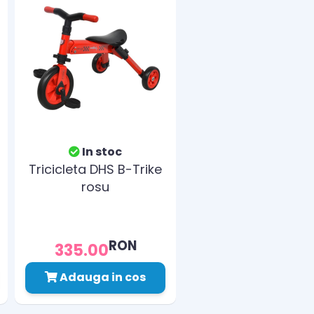
In stoc
Tricicleta DHS B-Trike
rosu
RON
335.00
Adauga in cos