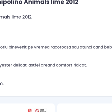
ipolino Animals lime 2012
imals lime 2012
soriu binevenit pe vremea racoroasa sau atunci cand bebe
ester delicat, astfel creand comfort ridicat.
m.