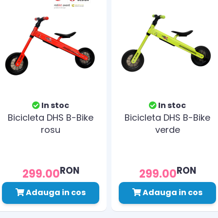
In stoc
In stoc
Bicicleta DHS B-Bike
Bicicleta DHS B-Bike
rosu
verde
RON
RON
299.00
299.00
Adauga in cos
Adauga in cos