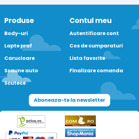
Produse
Contul meu
Body-uri
Autentificare cont
Lapte praf
Cos de cumparaturi
Carucioare
Lista favorite
Scaune auto
Finalizare comanda
Scutece
Aboneaza-te la newsletter