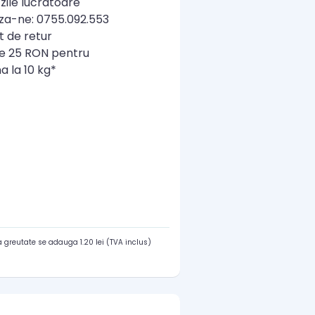
zile lucratoare
a-ne: 0755.092.553
t de retur
re 25 RON pentru
a la 10 kg*
 greutate se adauga 1.20 lei (TVA inclus)