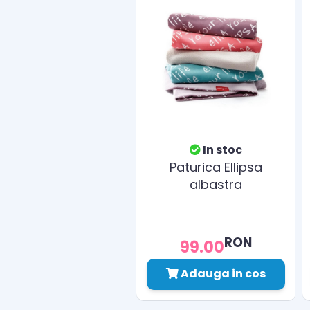
In stoc
Paturica Ellipsa
albastra
RON
99.00
Adauga in cos