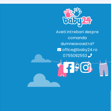
Aveti intrebari despre
comanda
dumneavoastra?
office@baby24.ro
0755092553