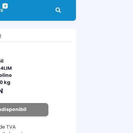
0
s
2
il
24LIM
olino
00 kg
N
ndisponibil
ude TVA