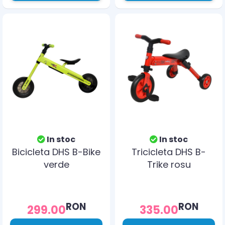
In stoc
In stoc
Bicicleta DHS B-Bike
Tricicleta DHS B-
verde
Trike rosu
RON
RON
299.00
335.00