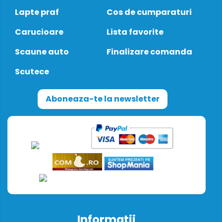
Lapte praf
Cos de cumparaturi
Carucioare
Lista favorite
Scaune auto
Finalizare comanda
Scutece
Aboneaza-te la newsletter
Informatii