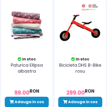
In stoc
In stoc
Paturica Ellipsa
Bicicleta DHS B-Bike
albastra
rosu
RON
RON
99.00
299.00
Adauga in cos
Adauga in cos