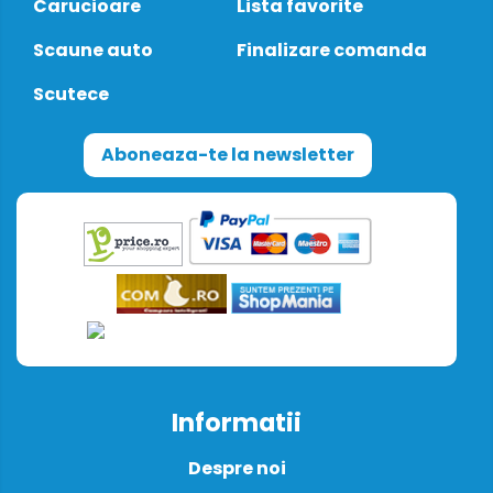
Carucioare
Lista favorite
Scaune auto
Finalizare comanda
Scutece
Aboneaza-te la newsletter
Informatii
Despre noi