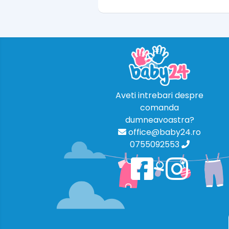
Aveti intrebari despre
comanda
dumneavoastra?
office@baby24.ro
0755092553