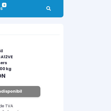
0
s
il
CA12VE
ers
.00 kg
ON
ndisponibil
ude TVA