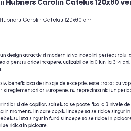
ii Hubners Carolin Catelus 120x60 v
mn Hubners Carolin Catelus 120x60 cm
un design atractiv si modern isi va indeplini perfect rolul d
la pentru orice incapere, utilizabil de la 0 luni la 3-4 ani,
.
siv, beneficiaza de finisaje de exceptie, este tratat cu vop
i reglementarilor Europene, nu reprezinta nici un perico
tilor si ale copiilor, salteluta se poate fixa la 3 nivele de
n momentul in care copilul incepe sa se ridice singur in f
elusul sta singur in fund si incepe sa se ridice in picioare 
se ridica in picioare.