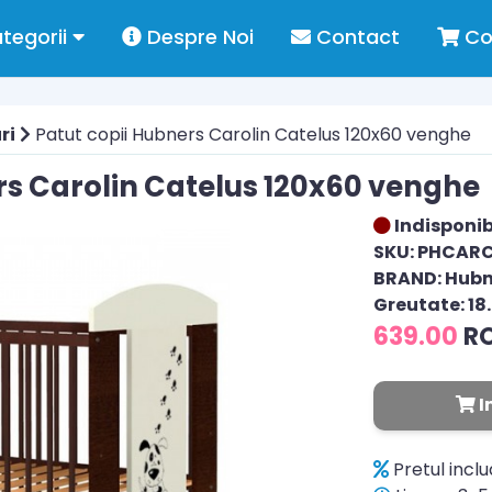
tegorii
Despre Noi
Contact
Co
ri
Patut copii Hubners Carolin Catelus 120x60 venghe
rs Carolin Catelus 120x60 venghe
Indisponib
SKU: PHCAR
BRAND: Hubn
Greutate: 18
639.00
R
I
Pretul incl