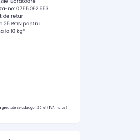
zile lucratoare
a-ne: 0755.092.553
t de retur
re 25 RON pentru
a la 10 kg*
 greutate se adauga 1.20 lei (TVA inclus)