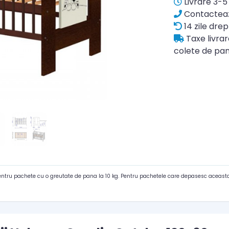
Livrare 3-5 
Contacteaz
14 zile drep
Taxe livra
colete de pan
pentru pachete cu o greutate de pana la 10 kg. Pentru pachetele care depasesc aceasta