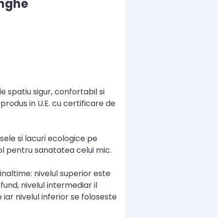
enghe
e spatiu sigur, confortabil si
 produs in U.E. cu certificare de
sele si lacuri ecologice pe
l pentru sanatatea celui mic.
 inaltime: nivelul superior este
und, nivelul intermediar il
iar nivelul inferior se foloseste