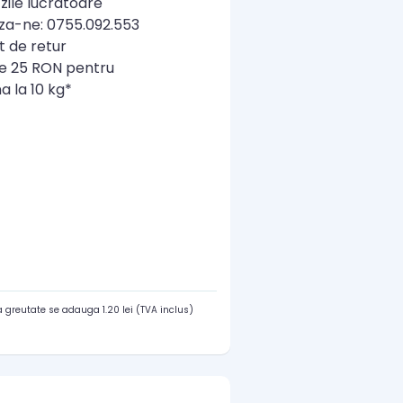
zile lucratoare
a-ne: 0755.092.553
t de retur
re 25 RON pentru
a la 10 kg*
 greutate se adauga 1.20 lei (TVA inclus)