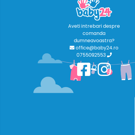
Aveti intrebari despre
comanda
dumneavoastra?
office@baby24.ro
0755092553