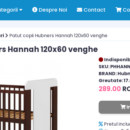
tegorii
Despre Noi
Contact
Co
ri
Patut copii Hubners Hannah 120x60 venghe
ers Hannah 120x60 venghe
Indisponib
SKU: PHHAN
BRAND: Hubn
Greutate: 17
289.00
R
I
Pretul incl