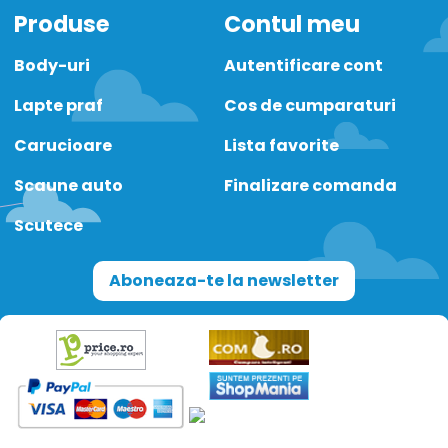
Produse
Contul meu
Body-uri
Autentificare cont
Lapte praf
Cos de cumparaturi
Carucioare
Lista favorite
Scaune auto
Finalizare comanda
Scutece
Aboneaza-te la newsletter