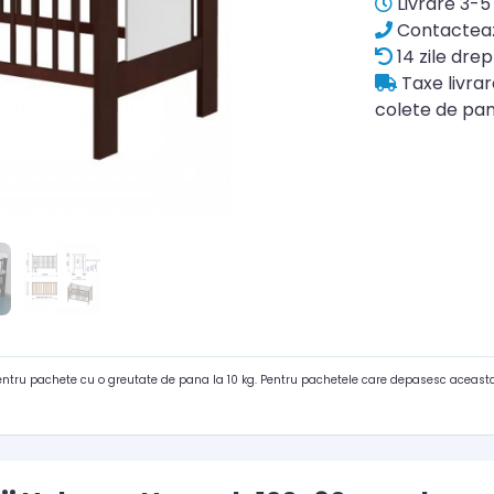
Livrare 3-5 
Contacteaz
14 zile drep
Taxe livra
colete de pan
pentru pachete cu o greutate de pana la 10 kg. Pentru pachetele care depasesc aceasta