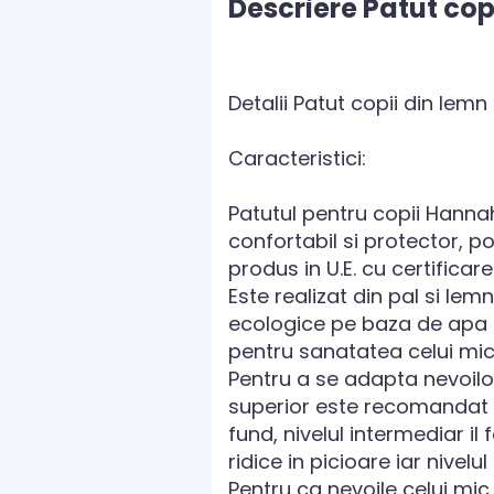
Descriere Patut co
Detalii Patut copii din le
Caracteristici:
Patutul pentru copii Hannah
confortabil si protector, po
produs in U.E. cu certificar
Este realizat din pal si lem
ecologice pe baza de apa c
pentru sanatatea celui mic
Pentru a se adapta nevoilor p
superior este recomandat d
fund, nivelul intermediar i
ridice in picioare iar nivel
Pentru ca nevoile celui mic 