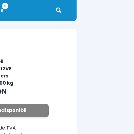
0
s
il
N12VE
ers
.00 kg
ON
ndisponibil
ude TVA