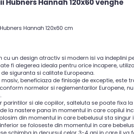
pii Hubners Hannah 120x60 venghe
mn Hubners Hannah 120x60 cm
 cu un design atractiv si modern isi va indeplini per
ate fi alegerea ideala pentru orice incapere, utilizab
e de siguranta si calitate Europeana.
n masiv, beneficiaza de finisaje de exceptie, este tr
onform normelor si reglementarilor Europene, nu r
.
arintilor si ale copiilor, salteluta se poate fixa la 
e la nastere pana in momentul in care copilul ince
l folosim din momentul in care bebelusul sta singur 
ul inferior se foloseste din momentul in care bebelusu
se schimba in decursul celor 3-4 ani in care il va f