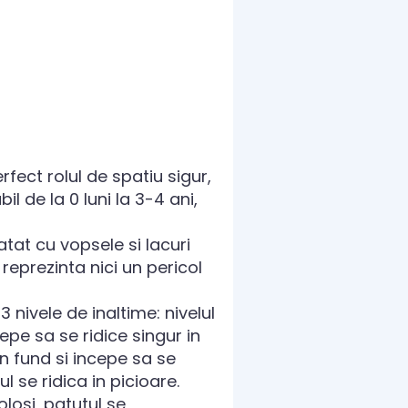
fect rolul de spatiu sigur,
il de la 0 luni la 3-4 ani,
atat cu vopsele si lacuri
eprezinta nici un pericol
3 nivele de inaltime: nivelul
pe sa se ridice singur in
in fund si incepe sa se
l se ridica in picioare.
olosi, patutul se