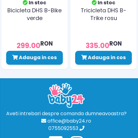
In stoc
In stoc
Bicicleta DHS B-Bike
Tricicleta DHS B-
verde
Trike rosu
RON
RON
299.00
335.00
Adauga in cos
Adauga in cos
Aveti intrebari despre comanda dumneavoastra?
office@baby24.ro
0755092553