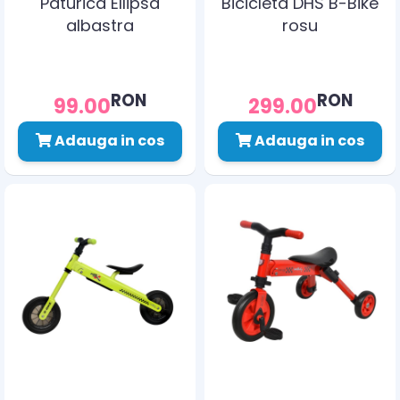
Paturica Ellipsa
Bicicleta DHS B-Bike
albastra
rosu
RON
RON
99.00
299.00
Adauga in cos
Adauga in cos