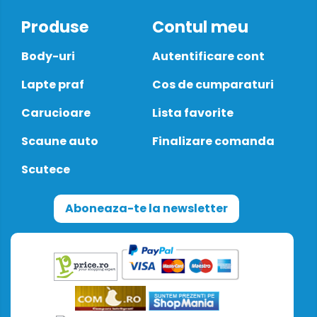
Produse
Contul meu
Body-uri
Autentificare cont
Lapte praf
Cos de cumparaturi
Carucioare
Lista favorite
Scaune auto
Finalizare comanda
Scutece
Aboneaza-te la newsletter