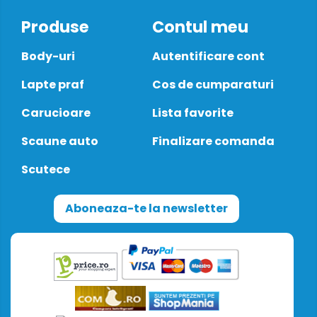
Produse
Contul meu
Body-uri
Autentificare cont
Lapte praf
Cos de cumparaturi
Carucioare
Lista favorite
Scaune auto
Finalizare comanda
Scutece
Aboneaza-te la newsletter