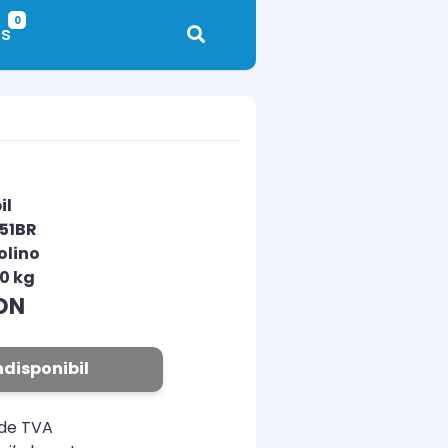
0
s
il
151BR
olino
00 kg
ON
ndisponibil
ude TVA