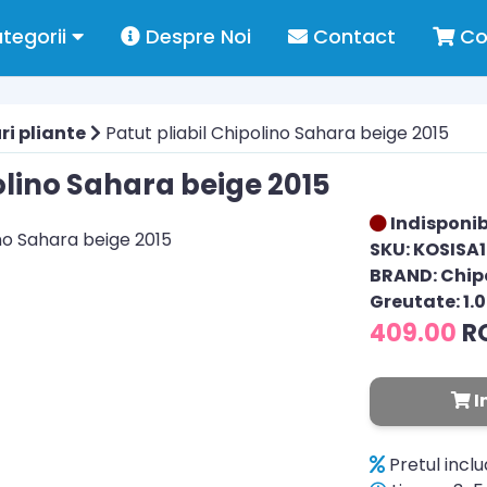
tegorii
Despre Noi
Contact
Co
ri pliante
Patut pliabil Chipolino Sahara beige 2015
olino Sahara beige 2015
Indisponib
SKU: KOSISA
BRAND: Chip
Greutate: 1.
409.00
R
I
Pretul incl