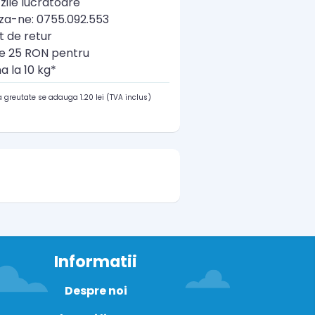
zile lucratoare
a-ne: 0755.092.553
t de retur
re 25 RON pentru
a la 10 kg*
 greutate se adauga 1.20 lei (TVA inclus)
Informatii
Despre noi