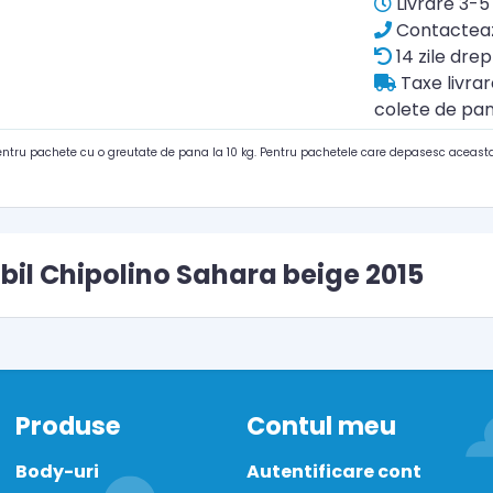
Livrare 3-5 
Contacteaz
14 zile drep
Taxe livra
colete de pan
pentru pachete cu o greutate de pana la 10 kg. Pentru pachetele care depasesc aceasta
abil Chipolino Sahara beige 2015
Produse
Contul meu
Body-uri
Autentificare cont