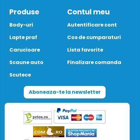
Produse
Contul meu
Body-uri
Autentificare cont
Lapte praf
Cos de cumparaturi
Carucioare
Lista favorite
Scaune auto
Finalizare comanda
Scutece
Aboneaza-te la newsletter