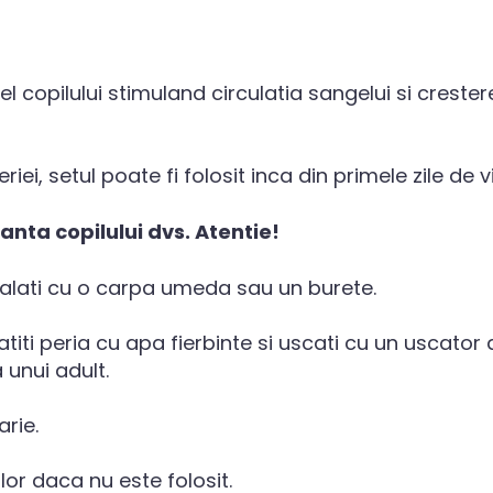
l copilului stimuland circulatia sangelui si creste
iei, setul poate fi folosit inca din primele zile de v
anta copilului dvs. Atentie!
palati cu o carpa umeda sau un burete.
atiti peria cu apa fierbinte si uscati cu un uscator 
unui adult.
rie.
lor daca nu este folosit.