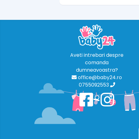
Aveti intrebari despre
comanda
dumneavoastra?
office@baby24.ro
0755092553