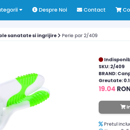
tegorii
Despre Noi
Contact
Co
ole sanatate si ingrijire
Perie par 2/409
Indisponib
SKU: 2/409
BRAND: Can
Greutate: 0.
19.04
RO
I
Pretul incl