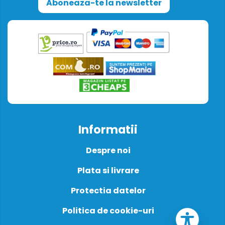
Aboneaza-te la newsletter
Informatii
Despre noi
Plata si livrare
Protectia datelor
Politica de cookie-uri