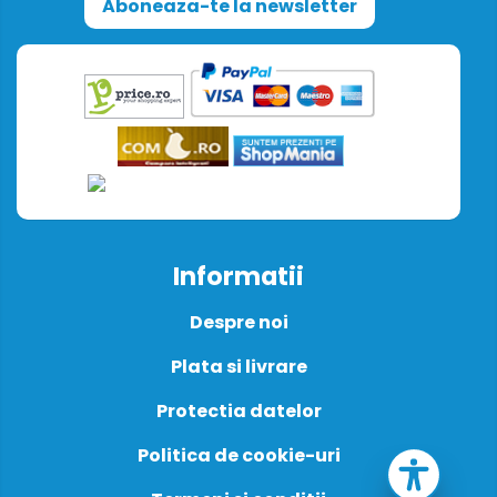
Aboneaza-te la newsletter
Informatii
Despre noi
Plata si livrare
Protectia datelor
Politica de cookie-uri