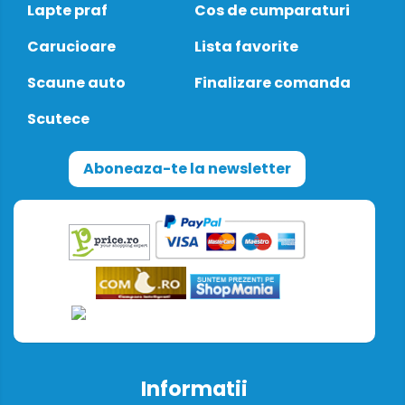
Lapte praf
Cos de cumparaturi
Carucioare
Lista favorite
Scaune auto
Finalizare comanda
Scutece
Aboneaza-te la newsletter
Informatii