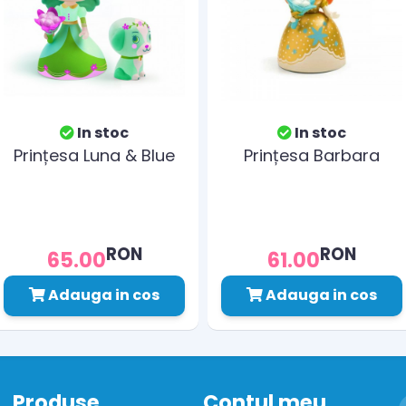
In stoc
In stoc
Prințesa Luna & Blue
Prințesa Barbara
RON
RON
65.00
61.00
Adauga in cos
Adauga in cos
Produse
Contul meu