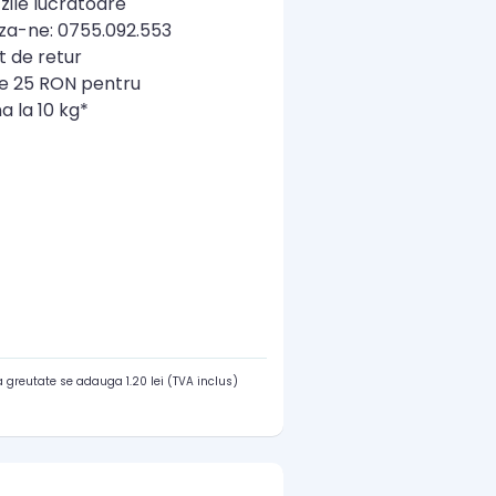
zile lucratoare
a-ne: 0755.092.553
t de retur
re 25 RON pentru
a la 10 kg*
 greutate se adauga 1.20 lei (TVA inclus)