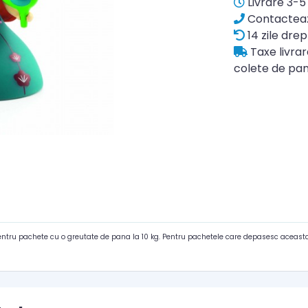
Livrare 3-5 
Contacteaz
14 zile drep
Taxe livra
colete de pan
pentru pachete cu o greutate de pana la 10 kg. Pentru pachetele care depasesc aceasta