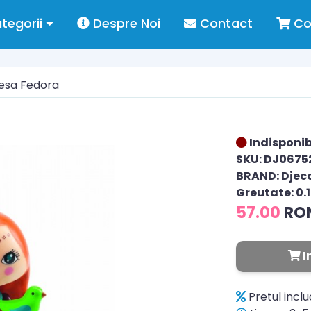
tegorii
Despre Noi
Contact
Co
esa Fedora
Indisponib
SKU: DJ0675
BRAND: Djec
Greutate: 0.
57.00
RO
I
Pretul incl