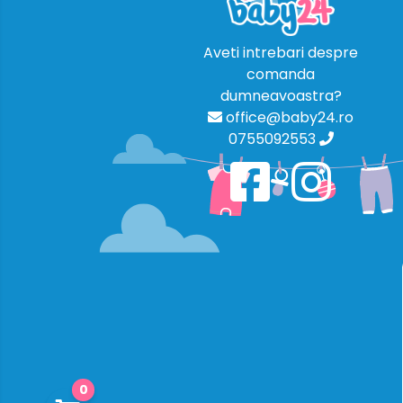
Aveti intrebari despre
comanda
dumneavoastra?
office@baby24.ro
0755092553
0