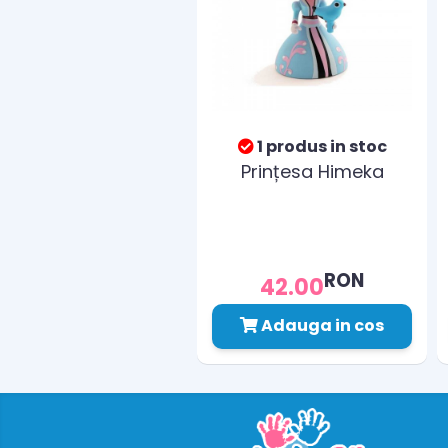
1 produs in stoc
Prințesa Himeka
RON
42.00
Adauga in cos