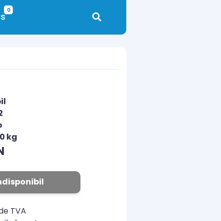
0
s
il
2
o
10 kg
N
ndisponibil
ude TVA