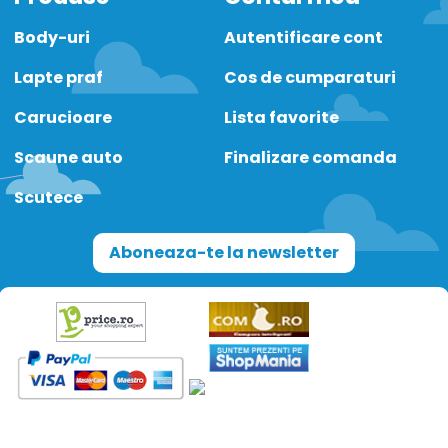
Body-uri
Autentificare cont
Lapte praf
Cos de cumparaturi
Carucioare
Lista favorite
Scaune auto
Finalizare comanda
Scutece
Aboneaza-te la newsletter