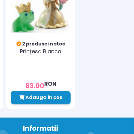
2 produse in stoc
Prințesa Blanca
RON
63.00
Adauga in cos
Informatii