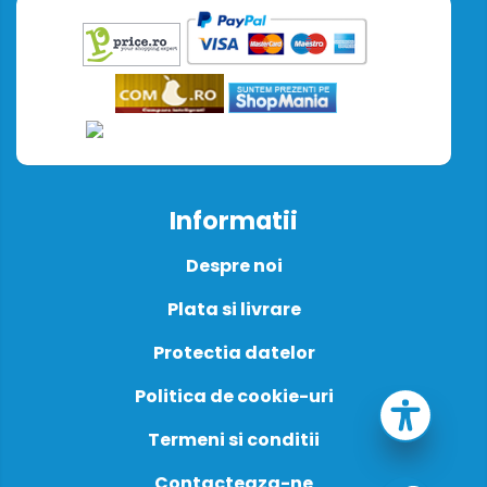
Informatii
Despre noi
Plata si livrare
Protectia datelor
Politica de cookie-uri
Termeni si conditii
Contacteaza-ne