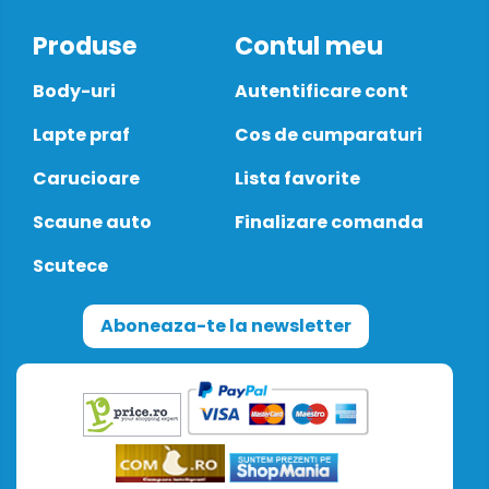
Produse
Contul meu
Body-uri
Autentificare cont
Lapte praf
Cos de cumparaturi
Carucioare
Lista favorite
Scaune auto
Finalizare comanda
Scutece
Aboneaza-te la newsletter