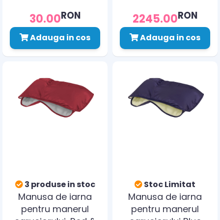
RON
RON
30.00
2245.00
Adauga in cos
Adauga in cos
3 produse in stoc
Stoc Limitat
Manusa de iarna
Manusa de iarna
pentru manerul
pentru manerul