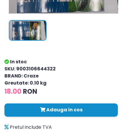
In stoc
SKU: 9003106644322
BRAND: Craze
Greutate: 0.10 kg
18.00
RON
Adauga in cos
Pretul include TVA