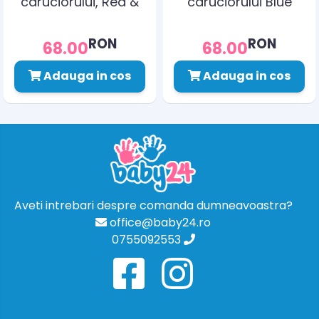
caruciorului, Red &
caruciorului Blue
Grey Polar
RON
RON
68.00
68.00
Adauga in cos
Adauga in cos
Aveti intrebari despre comanda dumneavoastra?
office@baby24.ro
0755092553