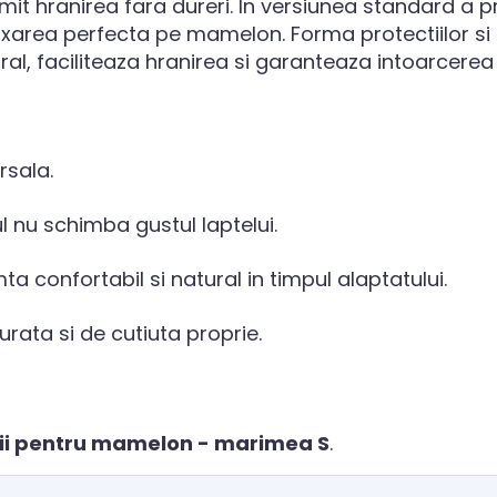
mit hranirea fara dureri. In versiunea standard a pr
 fixarea perfecta pe mamelon. Forma protectiilor s
al, faciliteaza hranirea si garanteaza intoarcerea 
rsala.
ul nu schimba gustul laptelui.
mta confortabil si natural in timpul alaptatului.
urata si de cutiuta proprie.
tii pentru mamelon - marimea S
.