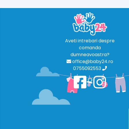
Aveti intrebari despre
comanda
dumneavoastra?
office@baby24.ro
0755092553