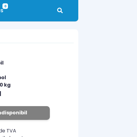
0
s
il
pol
10 kg
N
ndisponibil
ude TVA