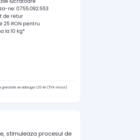
zile lucratoare
a-ne: 0755.092.553
t de retur
re 25 RON pentru
a la 10 kg*
 greutate se adauga 1.20 lei (TVA inclus)
te, stimuleaza procesul de