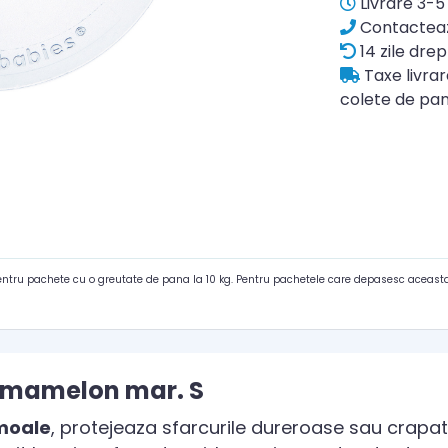
Livrare 3-5 
Contacteaz
14 zile drep
Taxe livra
colete de pan
pentru pachete cu o greutate de pana la 10 kg. Pentru pachetele care depasesc aceasta
e mamelon mar. S
 moale
, protejeaza sfarcurile dureroase sau crapa