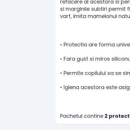
refacere al acestora si per
si marginile subtiri permit
varf, imita mamelonul natur
• Protectia are forma unive
• Fara gust si miros silicon
• Permite copilului sa se si
• Igiena acestora este asig
Pachetul contine
2 protec