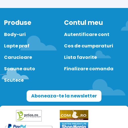
Produse
Contul meu
Body-uri
Autentificare cont
Lapte praf
Cos de cumparaturi
Carucioare
Lista favorite
Scaune auto
Finalizare comanda
Scutece
Aboneaza-te la newsletter