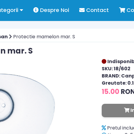
tegorii
Despre Noi
Contact
Co
san
Protectie mamelon mar. S
n mar. S
Indisponib
SKU: 18/602
BRAND: Can
Greutate: 0.
15.00
RO
I
Pretul incl