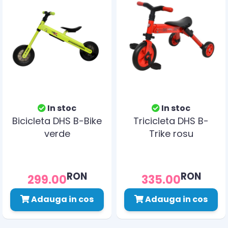
In stoc
In stoc
Bicicleta DHS B-Bike
Tricicleta DHS B-
verde
Trike rosu
RON
RON
299.00
335.00
Adauga in cos
Adauga in cos