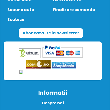
Scaune auto
Finalizare comanda
Scutece
Aboneaza-te la newsletter
Informatii
Despre noi