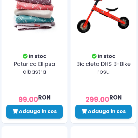
In stoc
In stoc
Paturica Ellipsa
Bicicleta DHS B-Bike
albastra
rosu
RON
RON
99.00
299.00
Adauga in cos
Adauga in cos