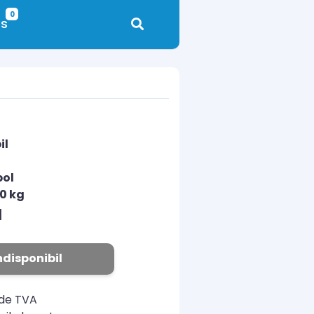
0
s
il
pol
10 kg
N
ndisponibil
ude TVA