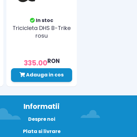
In stoc
Tricicleta DHS B-Trike
rosu
RON
335.00
Adauga in cos
Informatii
Despre noi
Plata si livrare