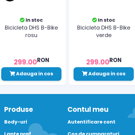
In stoc
In stoc
Bicicleta DHS B-Bike
Bicicleta DHS B-Bike
rosu
verde
RON
RON
299.00
299.00
Adauga in cos
Adauga in cos
Produse
Contul meu
Body-uri
Autentificare cont
Lapte praf
Cos de cumparaturi