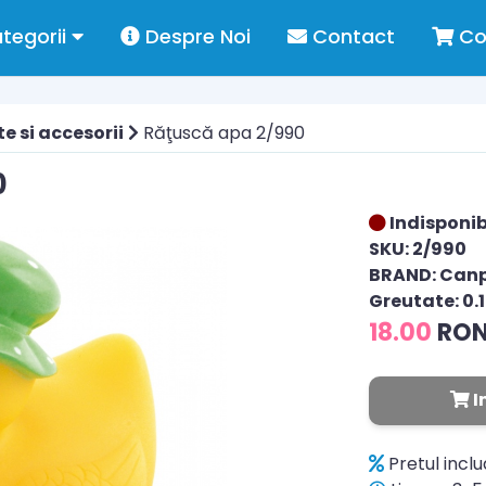
tegorii
Despre Noi
Contact
Co
e si accesorii
Răţuscă apa 2/990
0
Indisponib
SKU: 2/990
BRAND: Can
Greutate: 0.
18.00
RO
I
Pretul incl