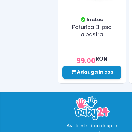
In stoc
Paturica Ellipsa
albastra
RON
99.00
Adauga in cos
Aveti intrebari despre