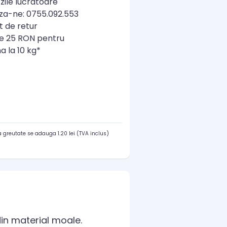
zile lucratoare
a-ne: 0755.092.553
t de retur
re 25 RON pentru
a la 10 kg*
 greutate se adauga 1.20 lei (TVA inclus)
din material moale.