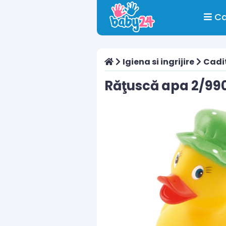
Ca
Igiena si ingrijire
Cadit
Răţuscă apa 2/99