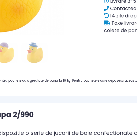
Livrare 3-5 
Contacteaz
14 zile drep
Taxe livra
colete de pan
pentru pachete cu o greutate de pana la 10 kg. Pentru pachetele care depasesc aceasta
apa 2/990
spozitie o serie de jucarii de baie confectionate 