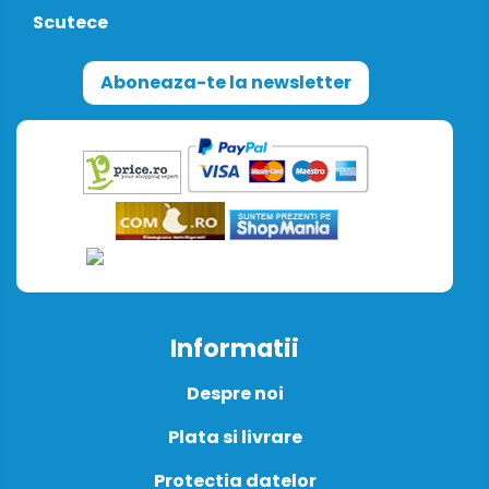
Scutece
Aboneaza-te la newsletter
Informatii
Despre noi
Plata si livrare
Protectia datelor