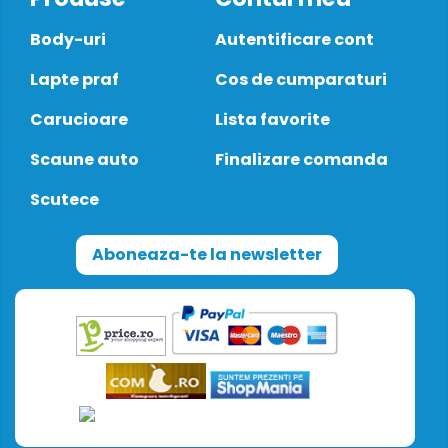
Body-uri
Autentificare cont
Lapte praf
Cos de cumparaturi
Carucioare
Lista favorite
Scaune auto
Finalizare comanda
Scutece
Aboneaza-te la newsletter