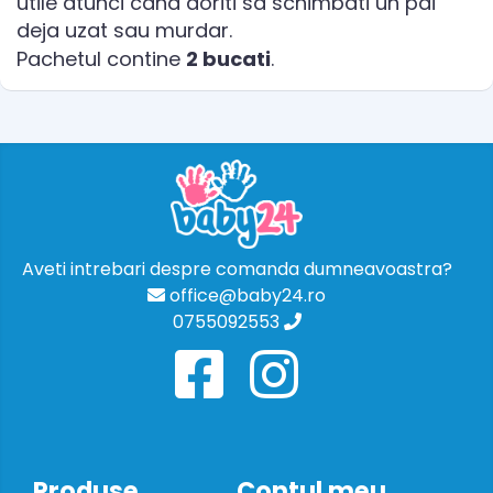
utile atunci cand doriti sa schimbati un pai
deja uzat sau murdar.
Pachetul contine
2 bucati
.
Aveti intrebari despre comanda dumneavoastra?
office@baby24.ro
0755092553
Produse
Contul meu