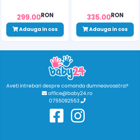
RON
RON
299.00
335.00
Adauga in cos
Adauga in cos
Aveti intrebari despre comanda dumneavoastra?
office@baby24.ro
0755092553