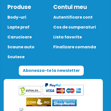
Produse
Contul meu
Body-uri
Autentificare cont
Lapte praf
Cos de cumparaturi
Carucioare
Lista favorite
Scaune auto
Finalizare comanda
Scutece
Aboneaza-te la newsletter