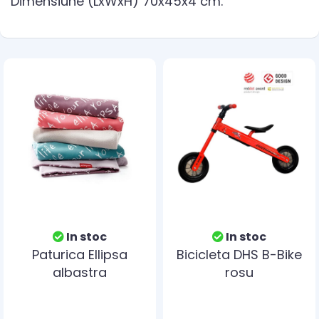
Dimensiune (LxWxH) 70x45x4 cm.
In stoc
In stoc
Paturica Ellipsa
Bicicleta DHS B-Bike
albastra
rosu