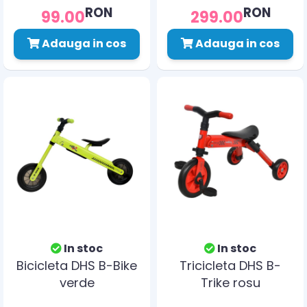
RON
RON
99.00
299.00
Adauga in cos
Adauga in cos
In stoc
In stoc
Bicicleta DHS B-Bike
Tricicleta DHS B-
verde
Trike rosu