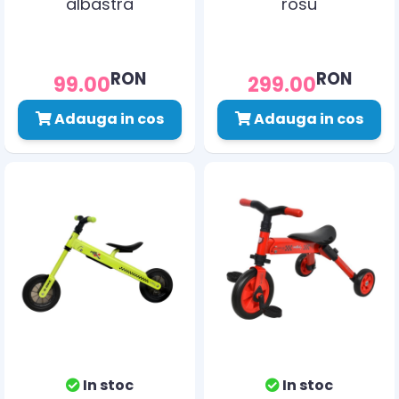
albastra
rosu
RON
RON
99.00
299.00
Adauga in cos
Adauga in cos
In stoc
In stoc