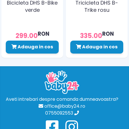
Bicicleta DHS B-Bike
Tricicleta DHS B-
verde
Trike rosu
RON
RON
299.00
335.00
Adauga in cos
Adauga in cos
Aveti intrebari despre comanda dumneavoastra?
office@baby24.ro
0755092553